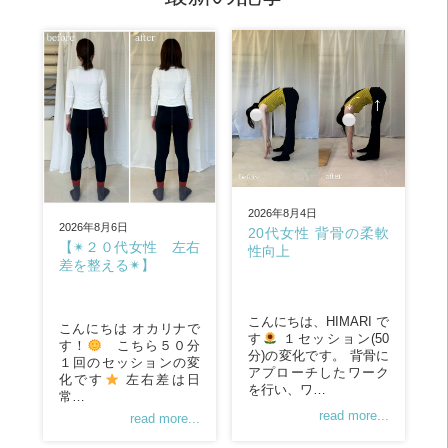
2026年8月4日
2026年8月6日
20代女性 背骨の柔軟
【✴︎２０代女性 左右
性向上
差を整える✴︎】
こんにちは、HIMARI で
こんにちは オカリナで
す
１セッション(50
す！
こちら５０分
分)の変化です。 背骨に
１回のセッションの変
アプローチしたワーク
化です
左右差は日
を行い、ワ…
常…
read more...
read more...