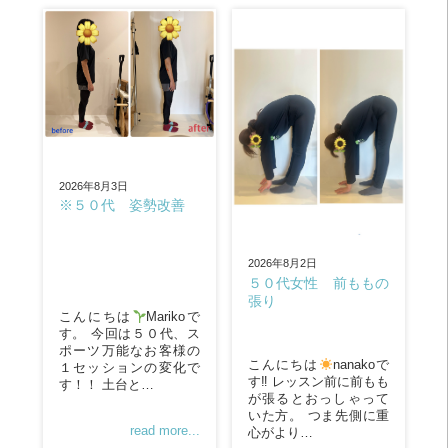
2026年8月3日
※５０代 姿勢改善
2026年8月2日
５０代女性 前ももの
張り
こんにちは
Marikoで
す。 今回は５０代、ス
ポーツ万能なお客様の
こんにちは
nanakoで
１セッションの変化で
す‼︎ レッスン前に前もも
す！！ 土台と…
が張るとおっしゃって
いた方。 つま先側に重
read more...
心がより…