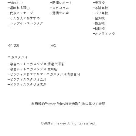
About us
開催レポート
東京校
選ばれる理由
ヨガコラム
与論島校
代表メッセージ
受講生の声
バリ島校
こんな人におすすめ
金沢校
トップインストラクタ
横浜校
ー
福岡校
オンライン校
RYT200
FAQ
ヨガスタジオ
溶岩ホットヨガスタジオ 清澄白河店
溶岩ホットヨガスタジオ 立川店
ピラティス＆エアリアルヨガスタジオ清澄白河
ピラティススタジオ立川
ピラティススタジオ広島
利用規約
Privacy Policy
特定商取引法に基づく表記
©2024 shine view All rights reserved.