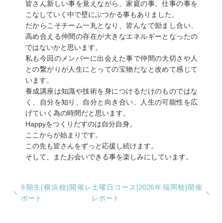
皆さん新しい事を覚えながら、家庭の事、仕事の事を
こなしていく中で壁にぶつかる事もありました。
だからこそチーム一丸となり、皆んなで励まし合い、
高め合える仲間の存在が大きなエネルギーとなったの
ではないかと思います。
私も今回のメンバーに出会えた事で仲間の大切さや人
との繋がりが人生にとっての宝物だなと改めて感じて
います。
養成講座は知識や技術を身につけるだけのものではな
く、自分を知り、自分と向き合い、人生の可能性を広
げていく為の時間だと思います。
Happyをつくりだすのは自分自身。
ここからが始まりです。
この先も皆さんをずっと応援し続けます。
そして、またお会いできる事を楽しみにしています。
9期生[横浜校]開催レ
土曜日コース[2026年福岡校]開催
ポート
レポート