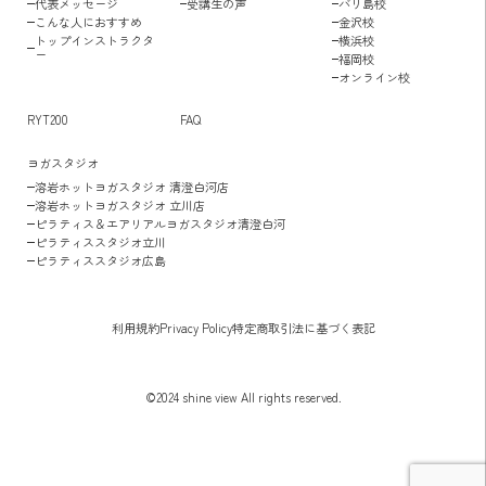
代表メッセージ
受講生の声
バリ島校
こんな人におすすめ
金沢校
トップインストラクタ
横浜校
ー
福岡校
オンライン校
RYT200
FAQ
ヨガスタジオ
溶岩ホットヨガスタジオ 清澄白河店
溶岩ホットヨガスタジオ 立川店
ピラティス＆エアリアルヨガスタジオ清澄白河
ピラティススタジオ立川
ピラティススタジオ広島
利用規約
Privacy Policy
特定商取引法に基づく表記
©2024 shine view All rights reserved.