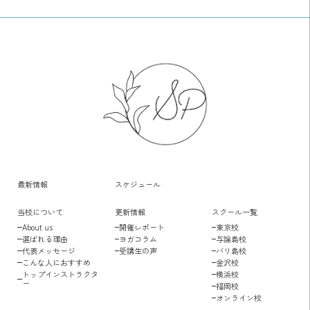
最新情報
スケジュール
当校について
更新情報
スクール一覧
About us
開催レポート
東京校
選ばれる理由
ヨガコラム
与論島校
代表メッセージ
受講生の声
バリ島校
こんな人におすすめ
金沢校
トップインストラクタ
横浜校
ー
福岡校
オンライン校