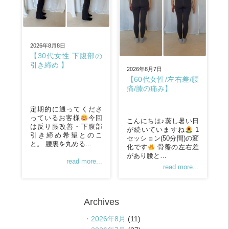
2026年8月8日
【30代女性 下腹部の
引き締め 】
2026年8月7日
【60代女性/左右差/腰
痛/膝の痛み】
定期的に通ってくださ
っているお客様
今回
こんにちは♪蒸し暑い日
は反り腰改善・下腹部
が続いていますね
1
引き締め希望とのこ
セッション(50分間)の変
と。 腰裏を丸める…
化です
骨盤の左右差
があり腰と…
read more...
read more...
Archives
2026年8月
(11)