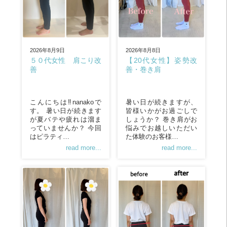
2026年8月9日
2026年8月8日
５０代女性 肩こり改
【20代女性】姿勢改
善
善・巻き肩
こんにちは‼︎nanakoで
暑い日が続きますが、
す。 暑い日が続きます
皆様いかがお過ごしで
が夏バテや疲れは溜ま
しょうか？ 巻き肩がお
っていませんか？ 今回
悩みでお越しいただい
はピラティ…
た体験のお客様…
read more...
read more...