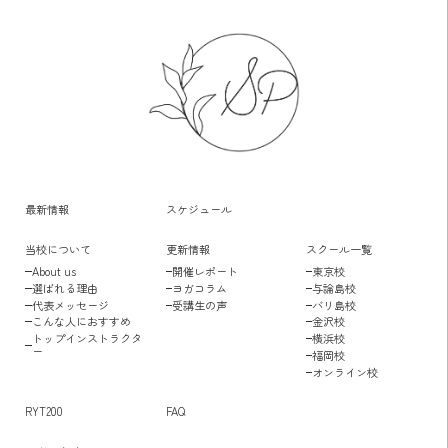
最新情報
スケジュール
当校について
更新情報
スクール一覧
About us
開催レポート
東京校
選ばれる理由
ヨガコラム
与論島校
代表メッセージ
受講生の声
バリ島校
こんな人におすすめ
金沢校
トップインストラクタ
横浜校
ー
福岡校
オンライン校
RYT200
FAQ