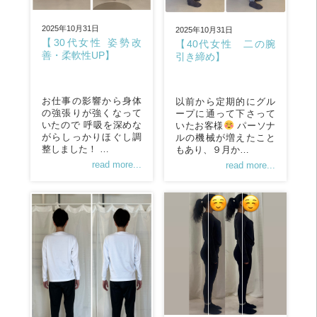
2025年10月31日
2025年10月31日
【30代女性 姿勢改
【40代女性 二の腕
善・柔軟性UP】
引き締め】
お仕事の影響から身体
以前から定期的にグル
の強張りが強くなって
ープに通って下さって
いたので 呼吸を深めな
いたお客様
パーソナ
がらしっかりほぐし調
ルの機械が増えたこと
整しました！ …
もあり、９月か…
read more...
read more...