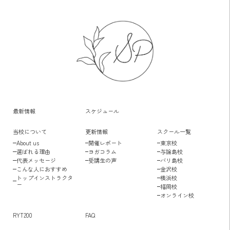
最新情報
スケジュール
当校について
更新情報
スクール一覧
About us
開催レポート
東京校
選ばれる理由
ヨガコラム
与論島校
代表メッセージ
受講生の声
バリ島校
こんな人におすすめ
金沢校
トップインストラクタ
横浜校
ー
福岡校
オンライン校
RYT200
FAQ