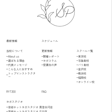
最新情報
スケジュール
当校について
更新情報
スクール一覧
About us
開催レポート
東京校
選ばれる理由
ヨガコラム
与論島校
代表メッセージ
受講生の声
バリ島校
こんな人におすすめ
金沢校
トップインストラクタ
横浜校
ー
福岡校
オンライン校
RYT200
FAQ
ヨガスタジオ
溶岩ホットヨガスタジオ 清澄白河店
溶岩ホットヨガスタジオ 立川店