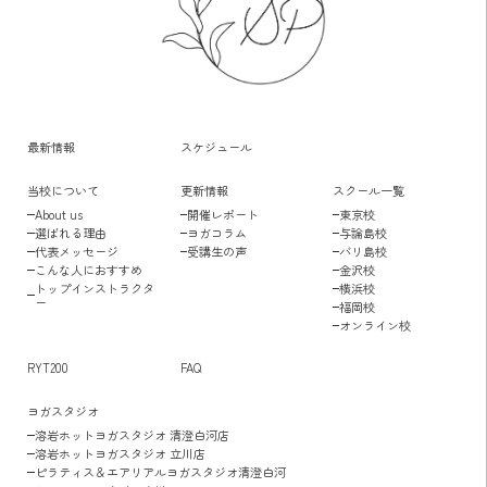
最新情報
スケジュール
当校について
更新情報
スクール一覧
About us
開催レポート
東京校
選ばれる理由
ヨガコラム
与論島校
代表メッセージ
受講生の声
バリ島校
こんな人におすすめ
金沢校
トップインストラクタ
横浜校
ー
福岡校
オンライン校
RYT200
FAQ
ヨガスタジオ
溶岩ホットヨガスタジオ 清澄白河店
溶岩ホットヨガスタジオ 立川店
ピラティス＆エアリアルヨガスタジオ清澄白河