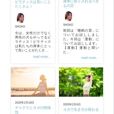
身体に取り入れるべき
ピラティスは良いこと
もの②
たくさん！
SHOKO
SHOKO
前回は「睡眠の質」に
今は、女性だけでなく
ついてお話ししまし
男性の方もやってるピ
た。今回は「運動」に
ラティス！ピラティス
ついてお話しします。
は私たちの身体にとっ
【運動】運動と聞い
て良いことがたくさ…
た…
read more...
read more...
2025年2月18日
2025年2月4日
チャクラとヨガの関係
ヨガで生き方が変わる
性