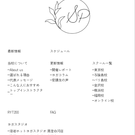
最新情報
スケジュール
当校について
更新情報
スクール一覧
About us
開催レポート
東京校
選ばれる理由
ヨガコラム
与論島校
代表メッセージ
受講生の声
バリ島校
こんな人におすすめ
金沢校
トップインストラクタ
横浜校
ー
福岡校
オンライン校
RYT200
FAQ
ヨガスタジオ
溶岩ホットヨガスタジオ 清澄白河店