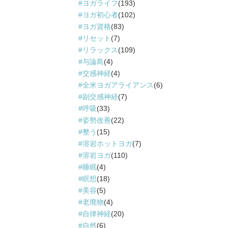
ヨガライフ
(193)
ヨガ初心者
(102)
ヨガ資格
(83)
リセット
(7)
リラックス
(109)
与論島
(4)
交感神経
(4)
全米ヨガアライアンス
(6)
副交感神経
(7)
呼吸
(33)
姿勢改善
(22)
整う
(15)
溶岩ホットヨガ
(7)
溶岩ヨガ
(110)
睡眠
(4)
瞑想
(18)
美容
(5)
老廃物
(4)
自律神経
(20)
自然
(6)