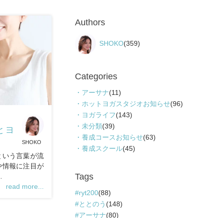
Authors
SHOKO
(359)
Categories
アーサナ
(11)
ホットヨガスタジオお知らせ
(96)
ヨガライフ
(143)
未分類
(39)
とヨ
養成コースお知らせ
(63)
SHOKO
養成スクール
(45)
という言葉が流
や情報に注目が
Tags
…
read more...
ryt200
(88)
ととのう
(148)
アーサナ
(80)