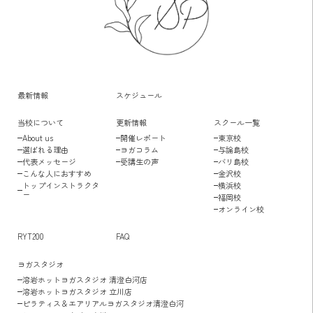
最新情報
スケジュール
当校について
更新情報
スクール一覧
About us
開催レポート
東京校
選ばれる理由
ヨガコラム
与論島校
代表メッセージ
受講生の声
バリ島校
こんな人におすすめ
金沢校
トップインストラクタ
横浜校
ー
福岡校
オンライン校
RYT200
FAQ
ヨガスタジオ
溶岩ホットヨガスタジオ 清澄白河店
溶岩ホットヨガスタジオ 立川店
ピラティス＆エアリアルヨガスタジオ清澄白河