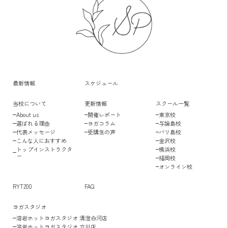
最新情報
スケジュール
当校について
更新情報
スクール一覧
About us
開催レポート
東京校
選ばれる理由
ヨガコラム
与論島校
代表メッセージ
受講生の声
バリ島校
こんな人におすすめ
金沢校
トップインストラクタ
横浜校
ー
福岡校
オンライン校
RYT200
FAQ
ヨガスタジオ
溶岩ホットヨガスタジオ 清澄白河店
溶岩ホットヨガスタジオ 立川店