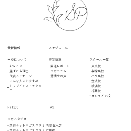
最新情報
スケジュール
当校について
更新情報
スクール一覧
About us
開催レポート
東京校
選ばれる理由
ヨガコラム
与論島校
代表メッセージ
受講生の声
バリ島校
こんな人におすすめ
金沢校
トップインストラクタ
横浜校
ー
福岡校
オンライン校
RYT200
FAQ
ヨガスタジオ
溶岩ホットヨガスタジオ 清澄白河店
溶岩ホットヨガスタジオ 立川店