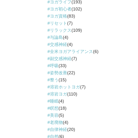
ヨガライフ
(193)
ヨガ初心者
(102)
ヨガ資格
(83)
リセット
(7)
リラックス
(109)
与論島
(4)
交感神経
(4)
全米ヨガアライアンス
(6)
副交感神経
(7)
呼吸
(33)
姿勢改善
(22)
整う
(15)
溶岩ホットヨガ
(7)
溶岩ヨガ
(110)
睡眠
(4)
瞑想
(18)
美容
(5)
老廃物
(4)
自律神経
(20)
自然
(6)