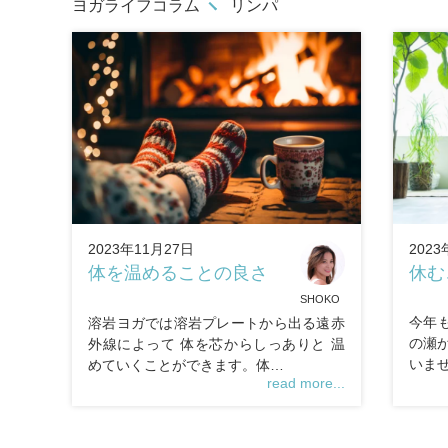
ヨガライフコラム
リンパ
2023
2023年11月27日
休む
体を温めることの良さ
SHOKO
今年
溶岩ヨガでは溶岩プレートから出る遠赤
の瀬
外線によって 体を芯からしっありと 温
いま
めていくことができます。体…
read more...