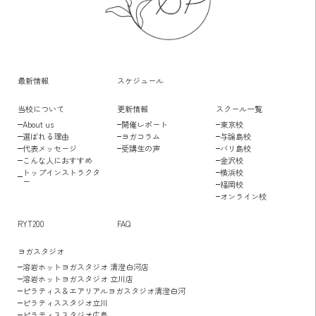
最新情報
スケジュール
当校について
更新情報
スクール一覧
About us
開催レポート
東京校
選ばれる理由
ヨガコラム
与論島校
代表メッセージ
受講生の声
バリ島校
こんな人におすすめ
金沢校
トップインストラクタ
横浜校
ー
福岡校
オンライン校
RYT200
FAQ
ヨガスタジオ
溶岩ホットヨガスタジオ 清澄白河店
溶岩ホットヨガスタジオ 立川店
ピラティス＆エアリアルヨガスタジオ清澄白河
ピラティススタジオ立川
ピラティススタジオ広島