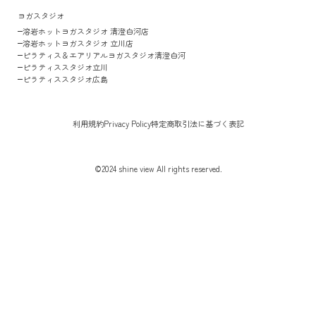
ヨガスタジオ
溶岩ホットヨガスタジオ 清澄白河店
溶岩ホットヨガスタジオ 立川店
ピラティス＆エアリアルヨガスタジオ清澄白河
ピラティススタジオ立川
ピラティススタジオ広島
利用規約
Privacy Policy
特定商取引法に基づく表記
©2024 shine view All rights reserved.