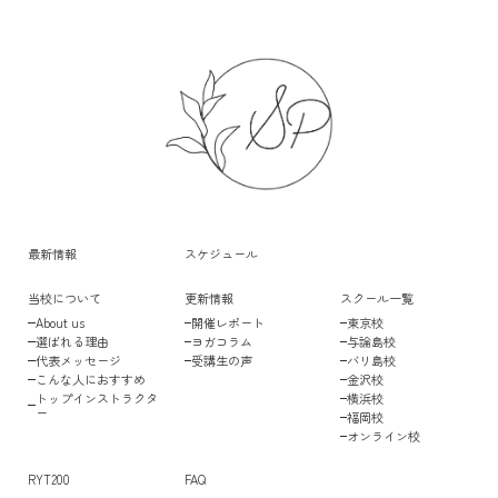
最新情報
スケジュール
当校について
更新情報
スクール一覧
About us
開催レポート
東京校
選ばれる理由
ヨガコラム
与論島校
代表メッセージ
受講生の声
バリ島校
こんな人におすすめ
金沢校
トップインストラクタ
横浜校
ー
福岡校
オンライン校
RYT200
FAQ