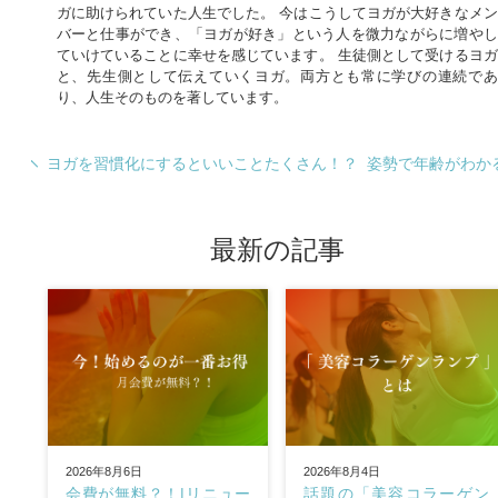
ガに助けられていた人生でした。 今はこうしてヨガが大好きなメン
バーと仕事ができ、「ヨガが好き」という人を微力ながらに増やし
ていけていることに幸せを感じています。 生徒側として受けるヨガ
と、先生側として伝えていくヨガ。両方とも常に学びの連続であ
り、人生そのものを著しています。
ヨガを習慣化にするといいことたくさん！？
姿勢で年齢がわか
最新の記事
2026年8月6日
2026年8月4日
会費が無料？！|リニュー
話題の「美容コラーゲン