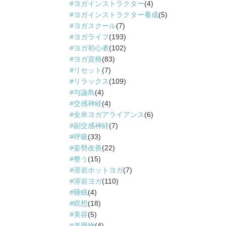
ヨガインストラクター
(4)
ヨガインストラクター養成
(5)
ヨガスクール
(7)
ヨガライフ
(193)
ヨガ初心者
(102)
ヨガ資格
(83)
リセット
(7)
リラックス
(109)
与論島
(4)
交感神経
(4)
全米ヨガアライアンス
(6)
副交感神経
(7)
呼吸
(33)
姿勢改善
(22)
整う
(15)
溶岩ホットヨガ
(7)
溶岩ヨガ
(110)
睡眠
(4)
瞑想
(18)
美容
(5)
老廃物
(4)