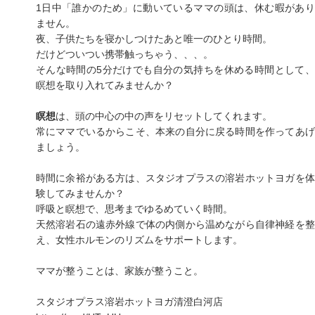
1日中「誰かのため」に動いているママの頭は、休む暇があり
ません。
夜、子供たちを寝かしつけたあと唯一のひとり時間。
だけどついつい携帯触っちゃう、、、。
そんな時間の5分だけでも自分の気持ちを休める時間として、
瞑想を取り入れてみませんか？
瞑想
は、頭の中心の中の声をリセットしてくれます。
常にママでいるからこそ、本来の自分に戻る時間を作ってあげ
ましょう。
時間に余裕がある方は、スタジオプラスの溶岩ホットヨガを体
験してみませんか？
呼吸と瞑想で、思考までゆるめていく時間。
天然溶岩石の遠赤外線で体の内側から温めながら自律神経を整
え、女性ホルモンのリズムをサポートします。
ママが整うことは、家族が整うこと。
スタジオプラス溶岩ホットヨガ清澄白河店