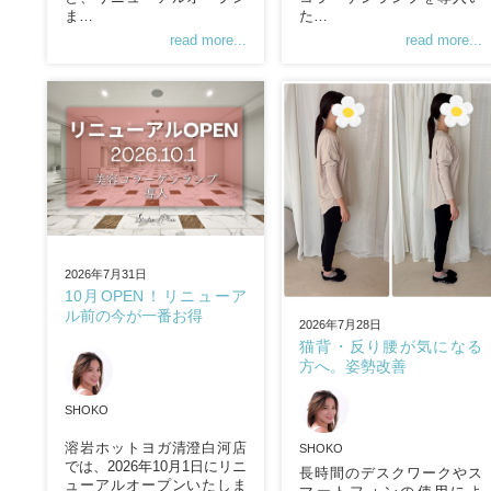
ま…
た…
read more...
read more...
2026年7月31日
10月OPEN！リニューア
ル前の今が一番お得
2026年7月28日
猫背・反り腰が気になる
方へ。姿勢改善
SHOKO
溶岩ホットヨガ清澄白河店
SHOKO
では、2026年10月1日にリニ
長時間のデスクワークやス
ューアルオープンいたしま