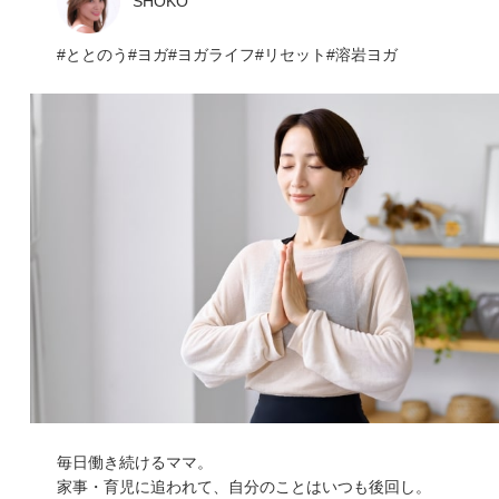
SHOKO
ととのう
ヨガ
ヨガライフ
リセット
溶岩ヨガ
毎日働き続けるママ。
家事・育児に追われて、自分のことはいつも後回し。