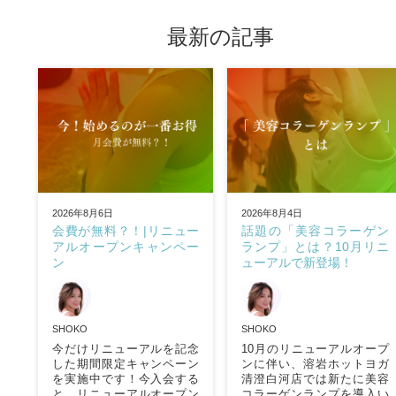
最新の記事
2026年8月6日
2026年8月4日
会費が無料？！|リニュー
話題の「美容コラーゲン
アルオープンキャンペー
ランプ」とは？10月リニ
ン
ューアルで新登場！
SHOKO
SHOKO
今だけリニューアルを記念
10月のリニューアルオープ
した期間限定キャンペーン
ンに伴い、溶岩ホットヨガ
を実施中です！今入会する
清澄白河店では新たに美容
と、リニューアルオープン
コラーゲンランプを導入い