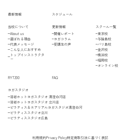
最新情報
スケジュール
当校について
更新情報
スクール一覧
About us
開催レポート
東京校
選ばれる理由
ヨガコラム
与論島校
代表メッセージ
受講生の声
バリ島校
こんな人におすすめ
金沢校
トップインストラクタ
横浜校
ー
福岡校
オンライン校
RYT200
FAQ
ヨガスタジオ
溶岩ホットヨガスタジオ 清澄白河店
溶岩ホットヨガスタジオ 立川店
ピラティス＆エアリアルヨガスタジオ清澄白河
ピラティススタジオ立川
ピラティススタジオ広島
利用規約
Privacy Policy
特定商取引法に基づく表記