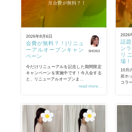
202
2026年8月6日
話題
会費が無料？！|リニュ
ンラ
ーアルオープンキャン
SHOKO
リ
ペーン
場！
今だけリニューアルを記念した期間限定
10
キャンペーンを実施中です！今入会する
岩ホ
と、リニューアルオープンま…
コラ
read more...