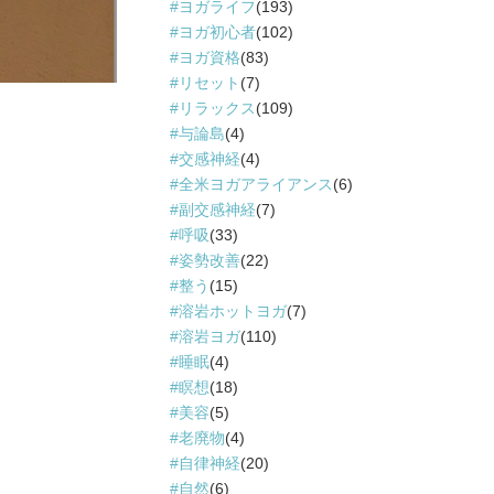
ヨガライフ
(193)
ヨガ初心者
(102)
ヨガ資格
(83)
リセット
(7)
リラックス
(109)
与論島
(4)
交感神経
(4)
全米ヨガアライアンス
(6)
副交感神経
(7)
呼吸
(33)
姿勢改善
(22)
整う
(15)
溶岩ホットヨガ
(7)
溶岩ヨガ
(110)
睡眠
(4)
瞑想
(18)
美容
(5)
老廃物
(4)
自律神経
(20)
自然
(6)