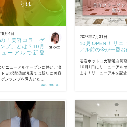
6年8月4日
2026年7月31日
の「美容コラーゲ
10月OPEN！リニ
ンプ」とは？10月
SHOKO
アル前の今が一番お
ニューアルで新登
溶岩ホットヨガ清澄白河店
10月1日にリニューアル
月のリニューアルオープンに伴い、溶
ます！リニューアルを記
ットヨガ清澄白河店では新たに美容
ーゲンランプを導入いた…
read more...