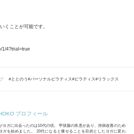
いくことが可能です。
/1/4?trial=true
グ
ととのう
パーソナルピラティス
ピラティス
リラックス
HOKO プロフィール
がヨガに出会ったのは10代の頃。 甲状腺の疾患があり、持病改善のため
ヨガを始めました。 20代になると痩せることを目的としたヨガに変わ