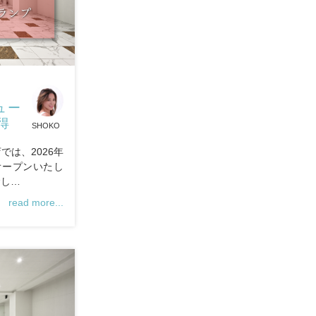
ュー
得
SHOKO
では、2026年
オープンいたし
念し…
read more...