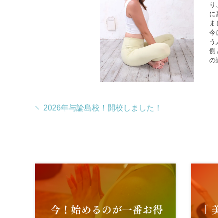
り
に
ま
今
う
側
の
2026年与論島校！開校しました！