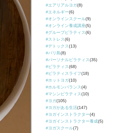
エアリアルヨガ
(8)
エネルギー
(6)
オンラインスクール
(9)
オンライン養成講座
(5)
グループピラティス
(6)
ストレス
(6)
デトックス
(13)
バリ島
(8)
パーソナルピラティス
(35)
ピラティス
(68)
ピラティスライフ
(18)
ホットヨガ
(10)
ホルモンバランス
(4)
マシンピラティス
(10)
ヨガ
(105)
ヨガがある生活
(147)
ヨガインストラクター
(4)
ヨガインストラクター養成
(5)
ヨガスクール
(7)