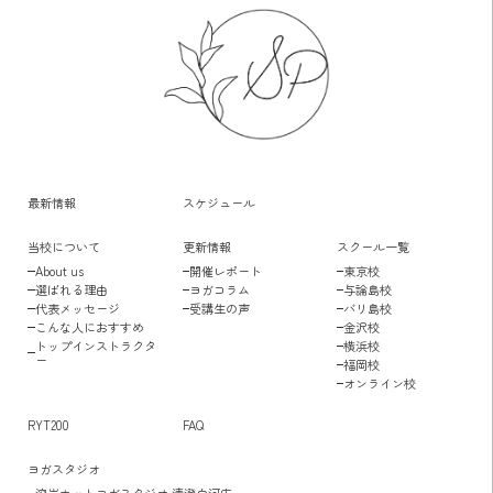
最新情報
スケジュール
当校について
更新情報
スクール一覧
About us
開催レポート
東京校
選ばれる理由
ヨガコラム
与論島校
代表メッセージ
受講生の声
バリ島校
こんな人におすすめ
金沢校
トップインストラクタ
横浜校
ー
福岡校
オンライン校
RYT200
FAQ
ヨガスタジオ