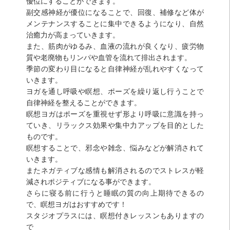
優位にすることができます。
副交感神経が優位になることで、回復、補修など体が
メンテナンスすることに集中できるようになり、自然
治癒力が高まっていきます。
また、筋肉がゆるみ、血液の流れが良くなり、疲労物
質や老廃物もリンパや血管を流れて排出されます。
季節の変わり目になると自律神経が乱れやすくなって
いきます。
ヨガを通し呼吸や瞑想、ポーズを繰り返し行うことで
自律神経を整えることができます。
瞑想ヨガはポーズを重視せず形より呼吸に意識を持っ
ていき、リラックス効果や集中力アップを目的とした
ものです。
瞑想することで、邪念や雑念、悩みなどが解消されて
いきます。
またネガティブな感情も解消されるのでストレスが軽
減されポジティブになる事ができます。
さらに寝る前に行うと睡眠の質の向上期待できるの
で、瞑想ヨガはおすすめです！
スタジオプラスには、瞑想付きレッスンもありますの
で