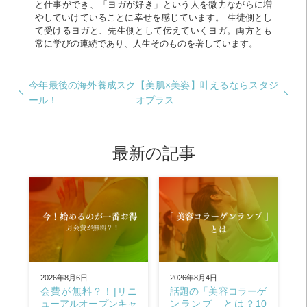
と仕事ができ、「ヨガが好き」という人を微力ながらに増
やしていけていることに幸せを感じています。 生徒側とし
て受けるヨガと、先生側として伝えていくヨガ。両方とも
常に学びの連続であり、人生そのものを著しています。
今年最後の海外養成スク
【美肌×美姿】叶えるならスタジ
ール！
オプラス
最新の記事
2026年8月4日
2026年8月6日
話題の「美容コラーゲ
会費が無料？！|リニ
ンランプ」とは？10
ューアルオープンキャ