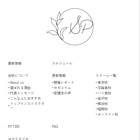
最新情報
スケジュール
当校について
更新情報
スクール一覧
About us
開催レポート
東京校
選ばれる理由
ヨガコラム
与論島校
代表メッセージ
受講生の声
バリ島校
こんな人におすすめ
金沢校
トップインストラクタ
横浜校
ー
福岡校
オンライン校
RYT200
FAQ
ヨガスタジオ