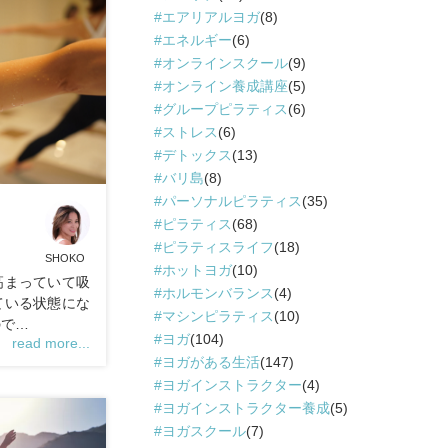
エアリアルヨガ
(8)
エネルギー
(6)
オンラインスクール
(9)
オンライン養成講座
(5)
グループピラティス
(6)
ストレス
(6)
デトックス
(13)
バリ島
(8)
パーソナルピラティス
(35)
ピラティス
(68)
ピラティスライフ
(18)
SHOKO
ホットヨガ
(10)
高まっていて吸
ホルモンバランス
(4)
ている状態にな
マシンピラティス
(10)
ので…
ヨガ
(104)
read more...
ヨガがある生活
(147)
ヨガインストラクター
(4)
ヨガインストラクター養成
(5)
ヨガスクール
(7)