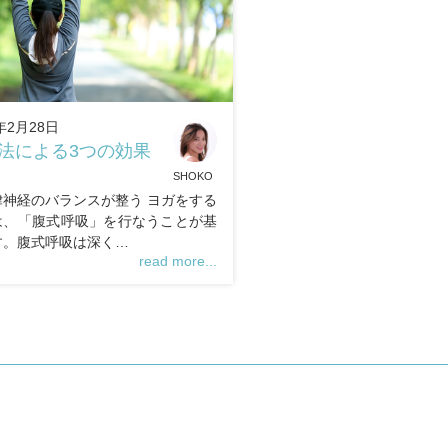
年2月28日
法による3つの効果
SHOKO
律神経のバランスが整う ヨガをする
は、「腹式呼吸」を行なうことが基
す。腹式呼吸は深く…
read more...