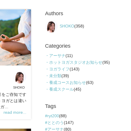
Authors
SHOKO
(358)
Categories
アーサナ
(11)
ホットヨガスタジオお知らせ
(95)
ヨガライフ
(143)
未分類
(39)
養成コースお知らせ
(63)
SHOKO
養成スクール
(45)
果をご存知です
うヨガとは違い
Tags
ヨガ…
read more...
ryt200
(88)
ととのう
(147)
アーサナ
(80)