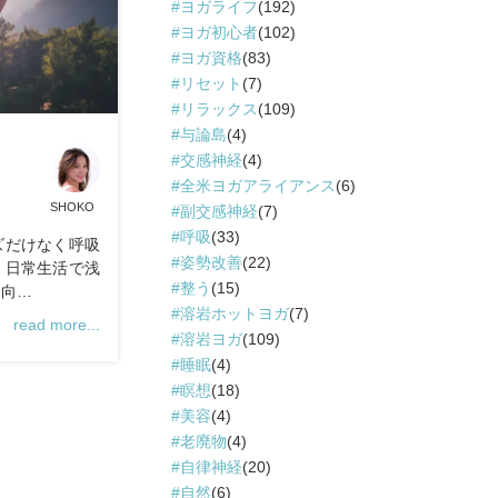
ヨガライフ
(192)
ヨガ初心者
(102)
ヨガ資格
(83)
リセット
(7)
リラックス
(109)
与論島
(4)
交感神経
(4)
全米ヨガアライアンス
(6)
SHOKO
副交感神経
(7)
呼吸
(33)
ズだけなく呼吸
姿勢改善
(22)
。日常生活で浅
整う
(15)
を向…
溶岩ホットヨガ
(7)
read more...
溶岩ヨガ
(109)
睡眠
(4)
瞑想
(18)
美容
(4)
老廃物
(4)
自律神経
(20)
自然
(6)