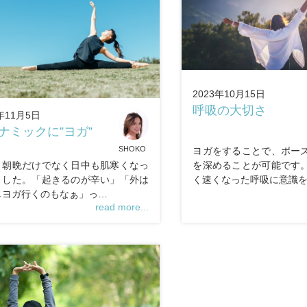
2023年10月15日
呼吸の大切さ
年11月5日
ナミックに”ヨガ”
SHOKO
ヨガをすることで、ポー
、朝晩だけでなく日中も肌寒くなっ
を深めることが可能です
ました。「起きるのが辛い」「外は
く速くなった呼吸に意識
しヨガ行くのもなぁ」っ…
read more...