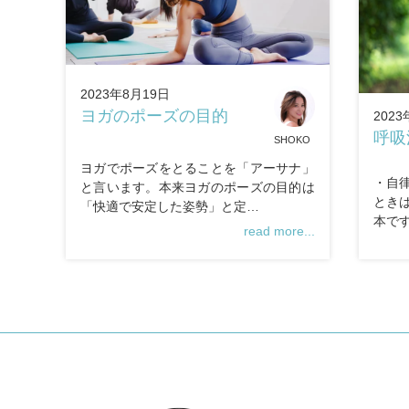
2023年8月19日
ヨガのポーズの目的
2023
呼吸
SHOKO
ヨガでポーズをとることを「アーサナ」
・自
と言います。本来ヨガのポーズの目的は
とき
「快適で安定した姿勢」と定…
本で
read more...