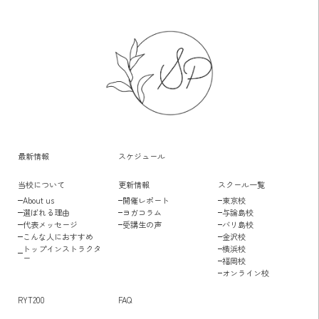
最新情報
スケジュール
当校について
更新情報
スクール一覧
About us
開催レポート
東京校
選ばれる理由
ヨガコラム
与論島校
代表メッセージ
受講生の声
バリ島校
こんな人におすすめ
金沢校
トップインストラクタ
横浜校
ー
福岡校
オンライン校
RYT200
FAQ