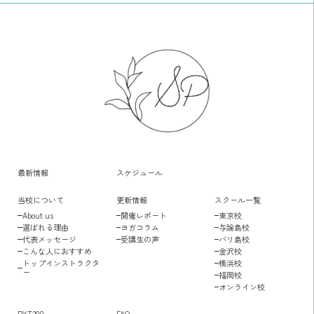
最新情報
スケジュール
当校について
更新情報
スクール一覧
About us
開催レポート
東京校
選ばれる理由
ヨガコラム
与論島校
代表メッセージ
受講生の声
バリ島校
こんな人におすすめ
金沢校
トップインストラクタ
横浜校
ー
福岡校
オンライン校