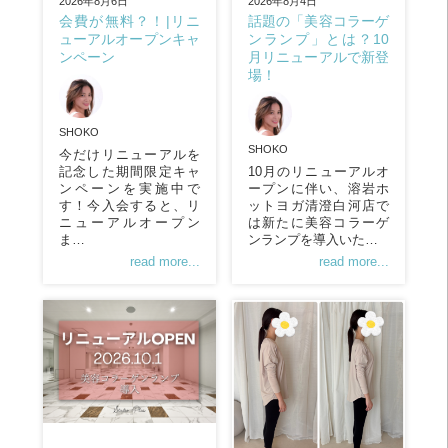
2026年8月4日
2026年8月6日
話題の「美容コラーゲ
会費が無料？！|リニ
ンランプ」とは？10
ューアルオープンキャ
月リニューアルで新登
ンペーン
場！
SHOKO
SHOKO
今だけリニューアルを
記念した期間限定キャ
10月のリニューアルオ
ンペーンを実施中で
ープンに伴い、溶岩ホ
す！今入会すると、リ
ットヨガ清澄白河店で
ニューアルオープン
は新たに美容コラーゲ
ま…
ンランプを導入いた…
read more...
read more...