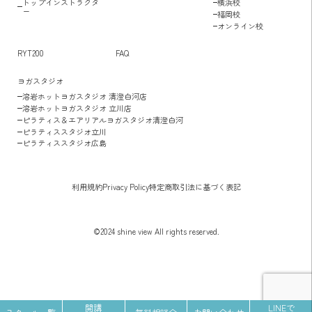
トップインストラクタ
横浜校
ー
福岡校
オンライン校
RYT200
FAQ
ヨガスタジオ
溶岩ホットヨガスタジオ 清澄白河店
溶岩ホットヨガスタジオ 立川店
ピラティス＆エアリアルヨガスタジオ清澄白河
ピラティススタジオ立川
ピラティススタジオ広島
利用規約
Privacy Policy
特定商取引法に基づく表記
©2024 shine view All rights reserved.
開講
LINEで