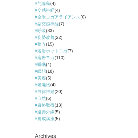
与論島
(4)
交感神経
(4)
全米ヨガアライアンス
(6)
副交感神経
(7)
呼吸
(33)
姿勢改善
(22)
整う
(15)
溶岩ホットヨガ
(7)
溶岩ヨガ
(110)
睡眠
(4)
瞑想
(18)
美容
(5)
老廃物
(4)
自律神経
(20)
自然
(6)
資格取得
(13)
遠赤外線
(5)
養成講座
(5)
Archives