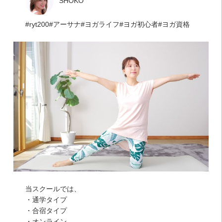
SHOKO
ryt200
アーサナ
ヨガライフ
ヨガ初心者
ヨガ資格
当スクールでは、
・通学タイプ
・合宿タイプ
・オンライン