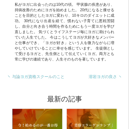
私がヨガに出会ったのは10代の頃。 甲状腺の疾患があり、
持病改善のためにヨガを始めました。 20代になると痩せる
ことを目的としたヨガに変わり、10キロのダイエットに成
功。 30代になり出産を経て、慣れない子育てに悪戦苦闘
し、自分と向き合う時間を作るためにもう一度ヨガを学び
直しました。 気づくとライフステージ毎にヨガに助けられ
ていた人生でした。 今はこうしてヨガが大好きなメンバー
と仕事ができ、「ヨガが好き」という人を微力ながらに増
やしていけていることに幸せを感じています。 生徒側とし
て受けるヨガと、先生側として伝えていくヨガ。両方とも
常に学びの連続であり、人生そのものを著しています。
与論ヨガ資格スクールのこと
溶岩ヨガの良さ
最新の記事