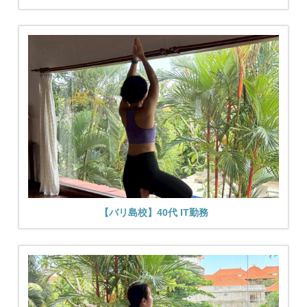
【バリ島校】40代 IT勤務