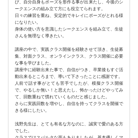
び、自分自身もポーズを形作る事が出来たし、今後のシ
ークエンスの組み立て方にも役立てられます。
日々の練習を重ね、安定的でキレイにポーズがとれる様
になりたい。
身体の使い方を意識したシークエンスを組み立て、生徒
さんを無理なく導きたい。
講座の中で、実践クラス開催を経験させて頂き、生徒募
集、対面クラス、オンラインクラス、クラス開催に必要
な事を学びました。
講座中に経験出来た事で、自信がつき、卒業後もすぐ活
動出来るところまで、導いて下さったことに感謝です。
人前で話す事がとても苦手でしたが、模擬クラス開催
で、やるしか無い！と思えたし、怖かったけどやってみ
て、回数重ねて慣れていくものだと感じました。
さらに実践回数を増やし、自信を持ってクラスを開催で
きる様にしたい。
浅野先生は、とても有名な方なのに、誠実で愛のある方
でした。
クラスではスパルタな面もありましたが、基本優しくマ